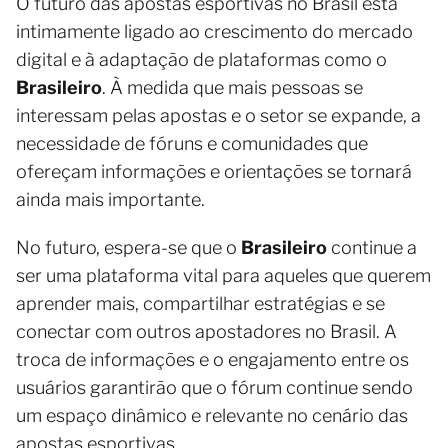
O futuro das apostas esportivas no Brasil está
intimamente ligado ao crescimento do mercado
digital e à adaptação de plataformas como o
Brasileiro
. À medida que mais pessoas se
interessam pelas apostas e o setor se expande, a
necessidade de fóruns e comunidades que
ofereçam informações e orientações se tornará
ainda mais importante.
No futuro, espera-se que o
Brasileiro
continue a
ser uma plataforma vital para aqueles que querem
aprender mais, compartilhar estratégias e se
conectar com outros apostadores no Brasil. A
troca de informações e o engajamento entre os
usuários garantirão que o fórum continue sendo
um espaço dinâmico e relevante no cenário das
apostas esportivas.