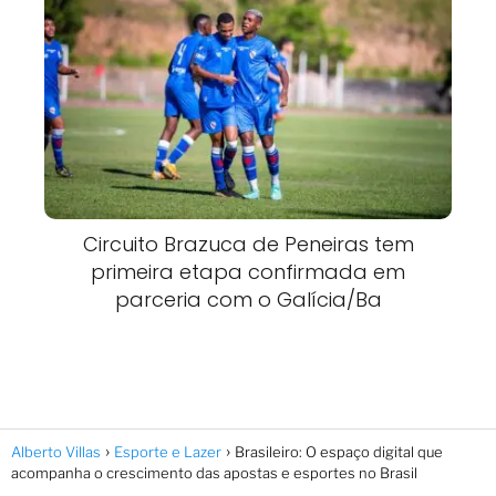
Circuito Brazuca de Peneiras tem
primeira etapa confirmada em
parceria com o Galícia/Ba
Alberto Villas
Esporte e Lazer
Brasileiro: O espaço digital que
acompanha o crescimento das apostas e esportes no Brasil