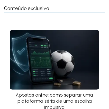
Conteúdo exclusivo
Apostas online: como separar uma
plataforma séria de uma escolha
impulsiva