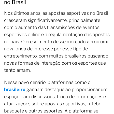
no Brasil
Nos últimos anos, as apostas esportivas no Brasil
cresceram significativamente, principalmente
com o aumento das transmissões de eventos
esportivos online e a regulamentação das apostas
no país. O crescimento desse mercado gerou uma
nova onda de interesse por esse tipo de
entretenimento, com muitos brasileiros buscando
novas formas de interação com os esportes que
tanto amam.
Nesse novo cenário, plataformas como o
brasileiro
ganham destaque ao proporcionar um
espaço para discussões, troca de informações e
atualizações sobre apostas esportivas, futebol,
basquete e outros esportes. A plataforma se