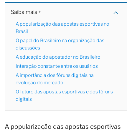
Saiba mais +
A popularização das apostas esportivas no
Brasil
O papel do Brasileiro na organização das
discussões
A educação do apostador no Brasileiro
Interação constante entre os usuários
A importância dos fóruns digitais na
evolução do mercado
O futuro das apostas esportivas e dos fóruns
digitais
A popularização das apostas esportivas