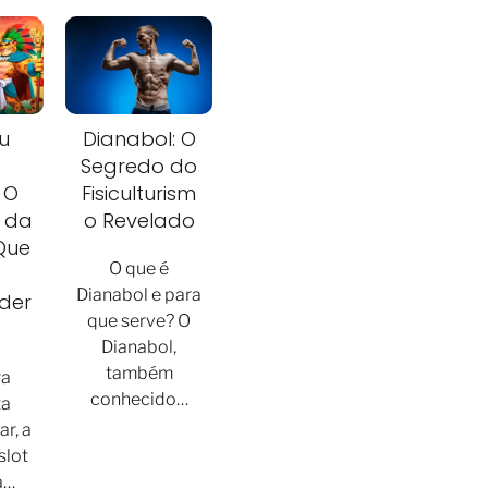
u
Dianabol: O
Segredo do
 O
Fisiculturism
t da
o Revelado
Que
O que é
Dianabol e para
der
que serve? O
Dianabol,
também
ra
conhecido…
ta
r, a
slot
a…