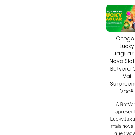
Chego
Lucky
Jaguar:
Novo Slo
Betvera 
Vai
Surpreen
Você
A BetVe
apresen
Lucky Jagua
mais nova 
que traz 