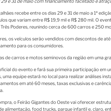
 29 e 31 de maio com financiamento facilitado e atraçõ
lhães recebe entre os dias 29 e 31 de maio a 1ª ediçã
los que variam entre R$ 19,9 mil e R$ 280 mil. O even
Três Poderes, reunindo cerca de 600 carros e 250 m
es, os veículos serão vendidos com descontos de até 
ciamento para os consumidores.
lojas de carros e motos seminovos da região em uma gr
oficial do evento e fará sua primeira participação em 
s, uma equipe estará no local para realizar análises ins
ciamentos em até 60 meses, taxas exclusivas e carência
a.
pra, o Feirão Gigantes do Oeste vai oferecer estrutur
alimentação, food trucks, parque infantil e, claro, ent